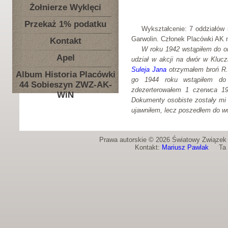
Żołnierze Wyklęci
Przekaż 1% podatku
Wykształcenie: 7 oddziałów 
Garwolin. Członek Placówki AK 
Kontakt
W roku 1942 wstąpiłem do o
Apel
udział w akcji na dwór w Kluc
Suleja Jana
otrzymałem broń R.K
Album Historia Placówki
go 1944 roku wstąpiłem do
44 Sobieszyn ZWZ-AK-
zdezerterowałem 1 czerwca 1
WiN
Dokumenty osobiste zostały mi 
ujawniłem, lecz poszedłem do w
Prawa autorskie © 2026 Światowy Związek Ż
Kontakt:
Mariusz Pawlak
Ta st