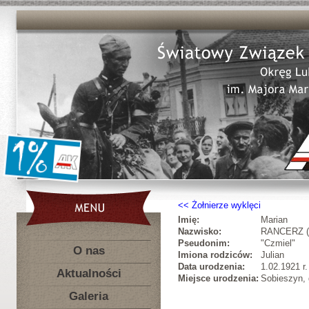
Żołnierze wyklęci
Imię:
Marian
Nazwisko:
RANCERZ 
Pseudonim:
"Czmiel"
O nas
Imiona rodziców:
Julian
Data urodzenia:
1.02.1921 r.
Aktualności
Miejsce urodzenia:
Sobieszyn, 
Galeria