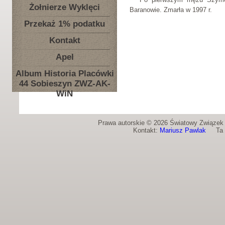
Żołnierze Wyklęci
Baranowie. Zmarła w 1997 r.
Przekaż 1% podatku
Kontakt
Apel
Album Historia Placówki
44 Sobieszyn ZWZ-AK-
WiN
Prawa autorskie © 2026 Światowy Związek Ż
Kontakt:
Mariusz Pawlak
Ta st