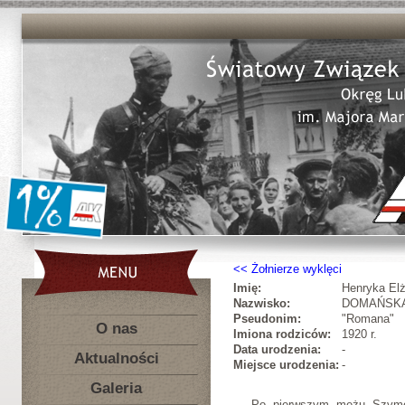
Żołnierze wyklęci
Imię:
Henryka El
Nazwisko:
DOMAŃSK
Pseudonim:
"Romana"
O nas
Imiona rodziców:
1920 r.
Data urodzenia:
-
Aktualności
Miejsce urodzenia:
-
Galeria
Po pierwszym mężu Szymon