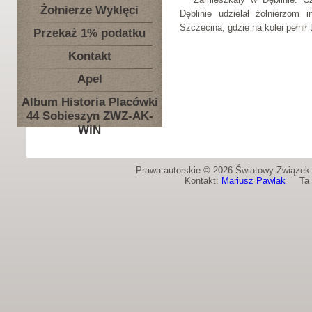
Żołnierze Wyklęci
Dęblinie udzielał żołnierzom 
Szczecina, gdzie na kolei pełnił
Przekaż 1% podatku
Kontakt
Apel
Album Historia Placówki
44 Sobieszyn ZWZ-AK-
WiN
Prawa autorskie © 2026 Światowy Związek Ż
Kontakt:
Mariusz Pawlak
Ta st