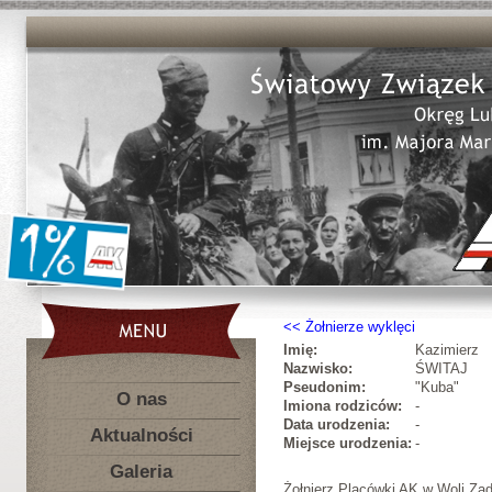
Żołnierze wyklęci
Imię:
Kazimierz
Nazwisko:
ŚWITAJ
Pseudonim:
"Kuba"
O nas
Imiona rodziców:
-
Data urodzenia:
-
Aktualności
Miejsce urodzenia:
-
Galeria
Żołnierz Placówki AK w Woli Zad