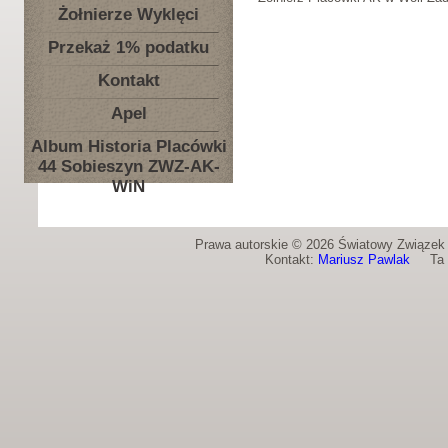
Żołnierze Wyklęci
Przekaż 1% podatku
Kontakt
Apel
Album Historia Placówki
44 Sobieszyn ZWZ-AK-
WiN
Prawa autorskie © 2026 Światowy Związek Ż
Kontakt:
Mariusz Pawlak
Ta st