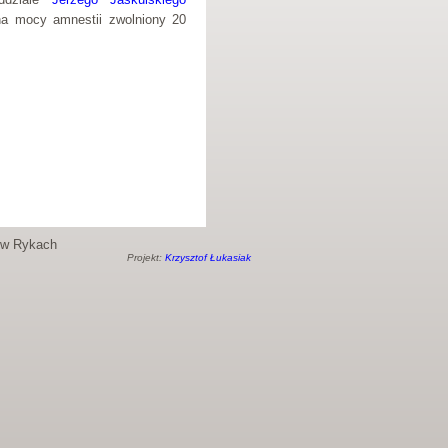
na mocy amnestii zwolniony 20
o w Rykach
Projekt:
Krzysztof Łukasiak