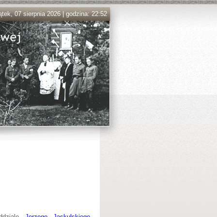
ątek, 07 sierpnia 2026 | godzina: 22:52
ddziale
Jerzego Jaskulskiego