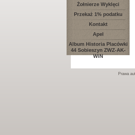
Żołnierze Wyklęci
Przekaż 1% podatku
Kontakt
Apel
Album Historia Placówki
44 Sobieszyn ZWZ-AK-
WiN
Prawa aut