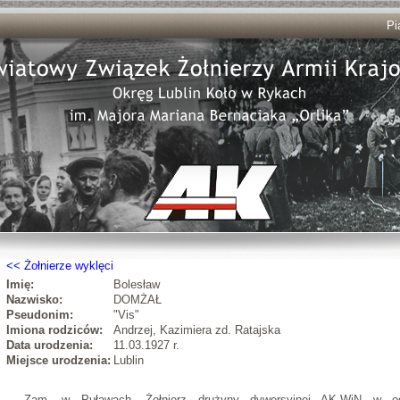
Pi
Żołnierze wyklęci
Imię:
Bolesław
Nazwisko:
DOMŻAŁ
Pseudonim:
"Vis"
Imiona rodziców:
Andrzej, Kazimiera zd. Ratajska
Data urodzenia:
11.03.1927 r.
Miejsce urodzenia:
Lublin
Zam. w Puławach. Żołnierz drużyny dywersyjnej AK-WiN w o