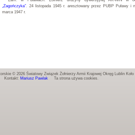
„Zagończyka”
. 24 listopada 1945 r. aresztowany przez PUBP Puławy i 
marca 1947 r.
orskie © 2026 Światowy Związek Żołnierzy Armii Krajowej Okręg Lublin Koł
Kontakt:
Mariusz Pawlak
Ta strona używa cookies.