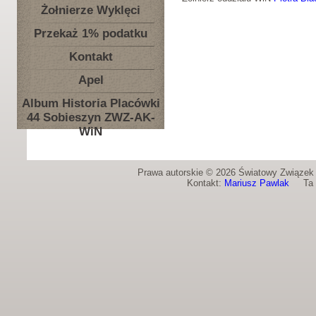
Żołnierze Wyklęci
Przekaż 1% podatku
Kontakt
Apel
Album Historia Placówki
44 Sobieszyn ZWZ-AK-
WiN
Prawa autorskie © 2026 Światowy Związek Ż
Kontakt:
Mariusz Pawlak
Ta st