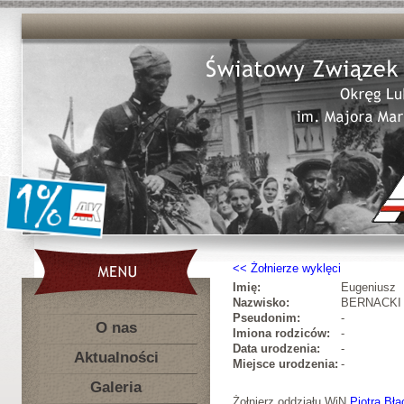
Żołnierze wyklęci
Imię:
Eugeniusz
Nazwisko:
BERNACKI
Pseudonim:
-
O nas
Imiona rodziców:
-
Data urodzenia:
-
Aktualności
Miejsce urodzenia:
-
Galeria
Żołnierz oddziału WiN
Piotra Bła