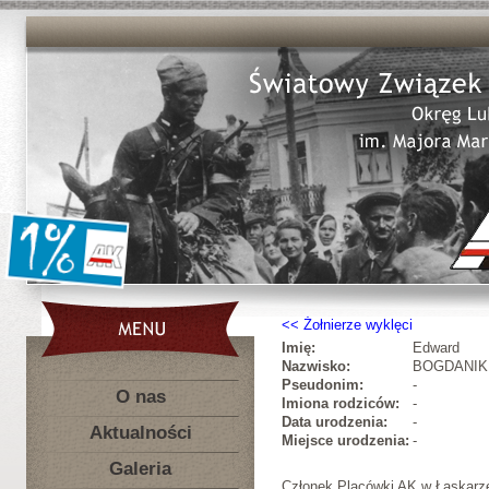
Żołnierze wyklęci
Imię:
Edward
Nazwisko:
BOGDANIK
Pseudonim:
-
O nas
Imiona rodziców:
-
Data urodzenia:
-
Aktualności
Miejsce urodzenia:
-
Galeria
Członek Placówki AK w Łaskarz