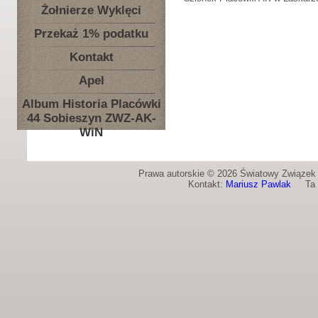
Żołnierze Wyklęci
Przekaż 1% podatku
Kontakt
Apel
Album Historia Placówki
44 Sobieszyn ZWZ-AK-
WiN
Prawa autorskie © 2026 Światowy Związek Ż
Kontakt:
Mariusz Pawlak
Ta st