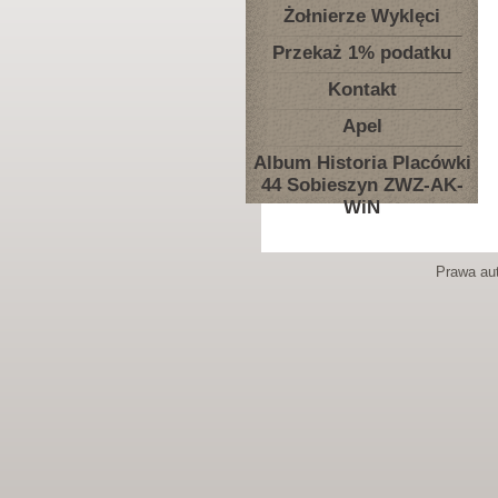
Żołnierze Wyklęci
Przekaż 1% podatku
Kontakt
Apel
Album Historia Placówki
44 Sobieszyn ZWZ-AK-
WiN
Prawa aut