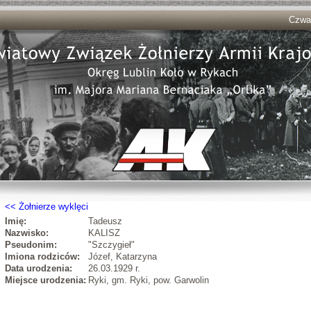
Czwar
Żołnierze wyklęci
Imię:
Tadeusz
Nazwisko:
KALISZ
Pseudonim:
"Szczygieł"
Imiona rodziców:
Józef, Katarzyna
Data urodzenia:
26.03.1929 r.
Miejsce urodzenia:
Ryki, gm. Ryki, pow. Garwolin