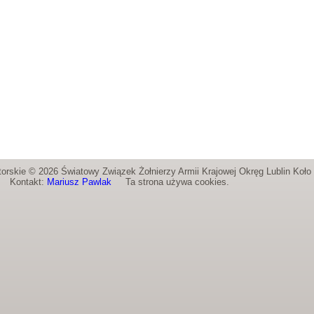
orskie © 2026 Światowy Związek Żołnierzy Armii Krajowej Okręg Lublin Koł
Kontakt:
Mariusz Pawlak
Ta strona używa cookies.