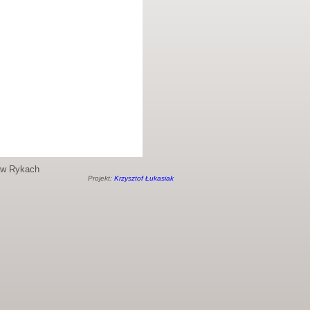
o w Rykach
Projekt:
Krzysztof Łukasiak