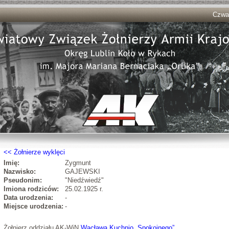
Czwar
Żołnierze wyklęci
Imię:
Zygmunt
Nazwisko:
GAJEWSKI
Pseudonim:
"Niedźwiedź"
Imiona rodziców:
25.02.1925 r.
Data urodzenia:
-
Miejsce urodzenia:
-
Żołnierz oddziału AK-WiN
Wacława Kuchnio „Spokojnego”
.