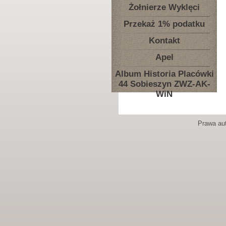
Żołnierze Wyklęci
Przekaż 1% podatku
Kontakt
Apel
Album Historia Placówki
44 Sobieszyn ZWZ-AK-
WiN
Prawa aut