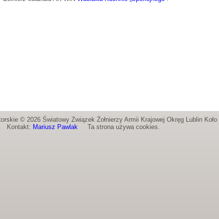
orskie © 2026 Światowy Związek Żołnierzy Armii Krajowej Okręg Lublin Koł
Kontakt:
Mariusz Pawlak
Ta strona używa cookies.