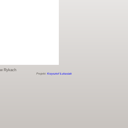
o w Rykach
Projekt:
Krzysztof Łukasiak