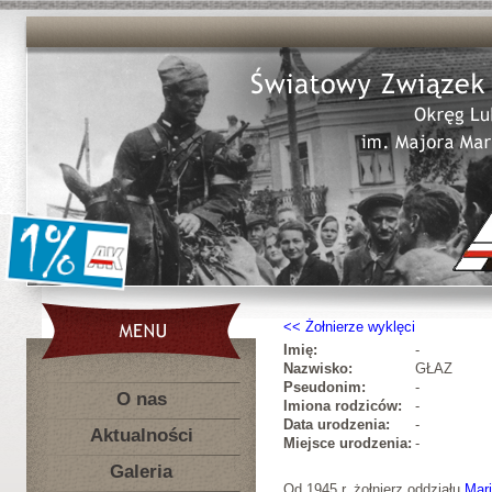
Żołnierze wyklęci
Imię:
-
Nazwisko:
GŁAZ
Pseudonim:
-
O nas
Imiona rodziców:
-
Data urodzenia:
-
Aktualności
Miejsce urodzenia:
-
Galeria
Od 1945 r. żołnierz oddziału
Mari