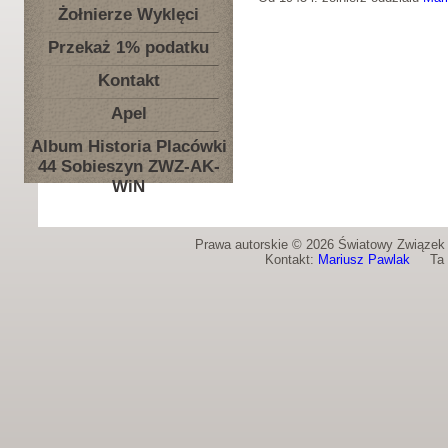
Żołnierze Wyklęci
Przekaż 1% podatku
Kontakt
Apel
Album Historia Placówki
44 Sobieszyn ZWZ-AK-
WiN
Prawa autorskie © 2026 Światowy Związek Ż
Kontakt:
Mariusz Pawlak
Ta st