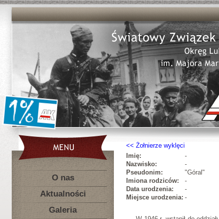
Żołnierze wyklęci
Imię:
-
Nazwisko:
-
Pseudonim:
"Góral"
O nas
Imiona rodziców:
-
Data urodzenia:
-
Aktualności
Miejsce urodzenia:
-
Galeria
W 1946 r. wstąpił do oddzia