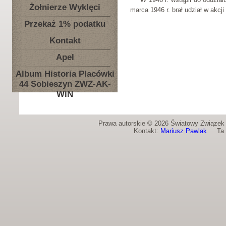
Żołnierze Wyklęci
marca 1946 r. brał udział w akcj
Przekaż 1% podatku
Kontakt
Apel
Album Historia Placówki
44 Sobieszyn ZWZ-AK-
WiN
Prawa autorskie © 2026 Światowy Związek Ż
Kontakt:
Mariusz Pawlak
Ta st