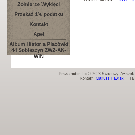
Żołnierze Wyklęci
Przekaż 1% podatku
Kontakt
Apel
Album Historia Placówki
44 Sobieszyn ZWZ-AK-
WiN
Prawa autorskie © 2026 Światowy Związek Ż
Kontakt:
Mariusz Pawlak
Ta st