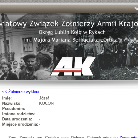
Pi
Żołnierze wyklęci
Imię:
Józef
Nazwisko:
KOCOŃ
Pseudonim:
-
Imiona rodziców:
-
Data urodzenia:
-
Miejsce urodzenia:
-
Zam. Zagrody, gm. Garbów, pow. Puławy. Członek oddziału
Zygmunta 