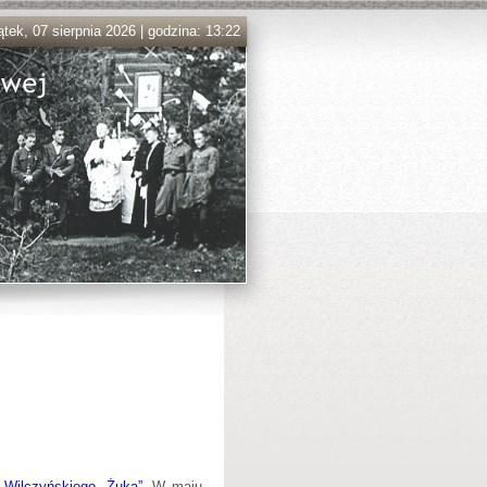
ątek, 07 sierpnia 2026 | godzina: 13:22
Wilczyńskiego „Żuka”
. W maju