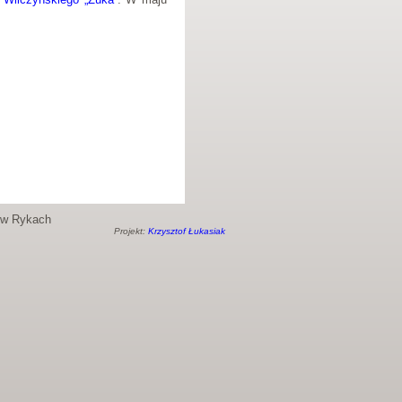
o w Rykach
Projekt:
Krzysztof Łukasiak