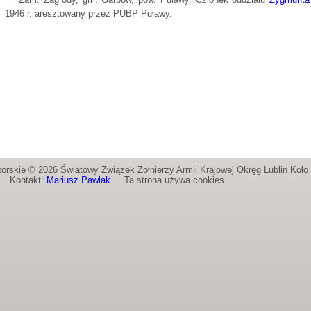
1946 r. aresztowany przez PUBP Puławy.
orskie © 2026 Światowy Związek Żołnierzy Armii Krajowej Okręg Lublin Koł
Kontakt:
Mariusz Pawlak
Ta strona używa cookies.