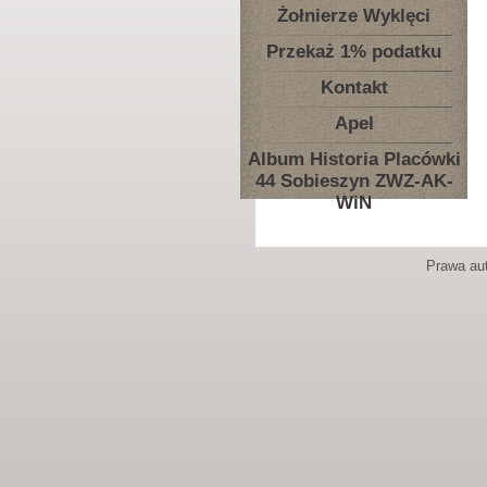
Żołnierze Wyklęci
Przekaż 1% podatku
Kontakt
Apel
Album Historia Placówki
44 Sobieszyn ZWZ-AK-
WiN
Prawa aut