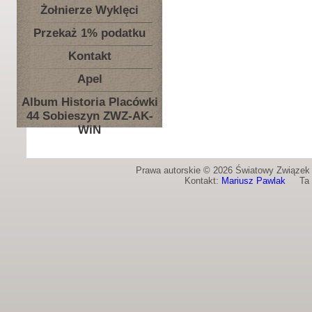
Żołnierze Wyklęci
Przekaż 1% podatku
Kontakt
Apel
Album Historia Placówki
44 Sobieszyn ZWZ-AK-
WiN
Prawa autorskie © 2026 Światowy Związek Ż
Kontakt:
Mariusz Pawlak
Ta st