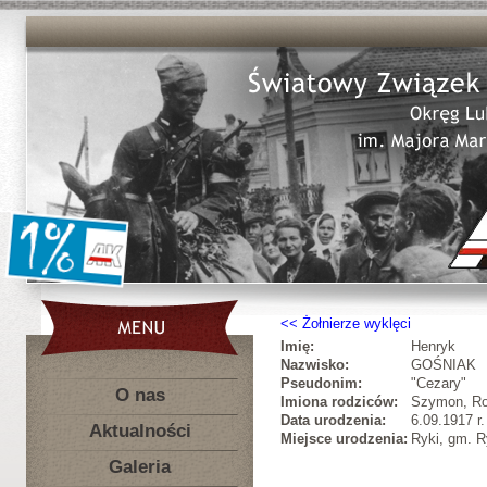
Żołnierze wyklęci
Imię:
Henryk
Nazwisko:
GOŚNIAK
Pseudonim:
"Cezary"
O nas
Imiona rodziców:
Szymon, Ro
Data urodzenia:
6.09.1917 r.
Aktualności
Miejsce urodzenia:
Ryki, gm. R
Galeria