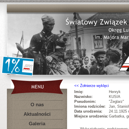
Żołnierze wyklęci
Imię:
Henryk
Nazwisko:
KUSIA
Pseudonim:
"Żeglarz"
O nas
Imiona rodziców:
Jan, Stanis
Data urodzenia:
24.11.1925 r
Aktualności
Miejsce urodzenia:
Garbatka, g
Galeria
Wykształcenie: podstawowe; 