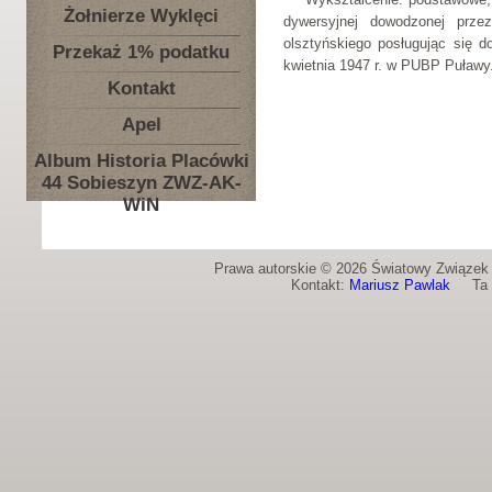
Żołnierze Wyklęci
dywersyjnej dowodzonej prz
olsztyńskiego posługując się 
Przekaż 1% podatku
kwietnia 1947 r. w PUBP Puławy
Kontakt
Apel
Album Historia Placówki
44 Sobieszyn ZWZ-AK-
WiN
Prawa autorskie © 2026 Światowy Związek Ż
Kontakt:
Mariusz Pawlak
Ta st