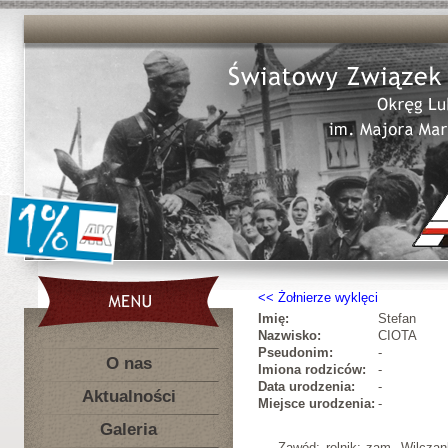
Żołnierze wyklęci
Imię:
Stefan
Nazwisko:
CIOTA
Pseudonim:
-
O nas
Imiona rodziców:
-
Data urodzenia:
-
Aktualności
Miejsce urodzenia:
-
Galeria
Zawód: rolnik; zam. Wilcza