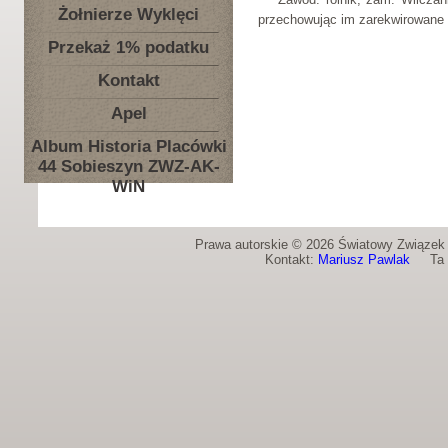
Żołnierze Wyklęci
przechowując im zarekwirowane 
Przekaż 1% podatku
Kontakt
Apel
Album Historia Placówki
44 Sobieszyn ZWZ-AK-
WiN
Prawa autorskie © 2026 Światowy Związek Ż
Kontakt:
Mariusz Pawlak
Ta st