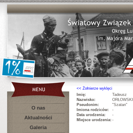
Żołnierze wyklęci
Imię:
Tadeusz
Nazwisko:
ORŁOWSKI
Pseudonim:
"Szatan"
O nas
Imiona rodziców:
-
Data urodzenia:
-
Aktualności
Miejsce urodzenia:
-
Galeria