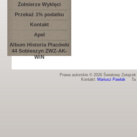
Żołnierze Wyklęci
Przekaż 1% podatku
Kontakt
Apel
Album Historia Placówki
44 Sobieszyn ZWZ-AK-
WiN
Prawa autorskie © 2026 Światowy Związek Ż
Kontakt:
Mariusz Pawlak
Ta st