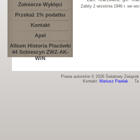
Żołnierze Wyklęci
Zabity 2 września 1946 r. we w
Przekaż 1% podatku
Kontakt
Apel
Album Historia Placówki
44 Sobieszyn ZWZ-AK-
WiN
Prawa autorskie © 2026 Światowy Związek Ż
Kontakt:
Mariusz Pawlak
Ta st