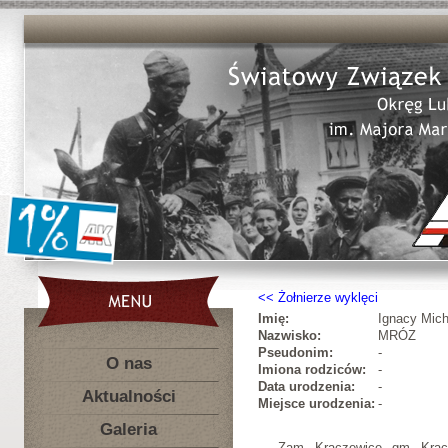
Żołnierze wyklęci
Imię:
Ignacy Mich
Nazwisko:
MRÓZ
Pseudonim:
-
O nas
Imiona rodziców:
-
Data urodzenia:
-
Aktualności
Miejsce urodzenia:
-
Galeria
Zam. Kraczewice, gm. Kracz