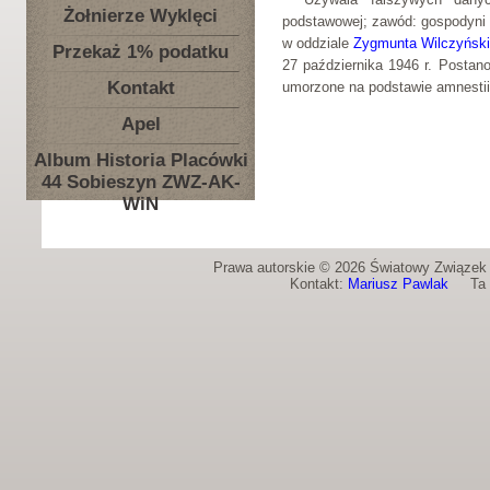
Żołnierze Wyklęci
podstawowej; zawód: gospodyni 
w oddziale
Zygmunta Wilczyński
Przekaż 1% podatku
27 października 1946 r. Postan
Kontakt
umorzone na podstawie amnestii
Apel
Album Historia Placówki
44 Sobieszyn ZWZ-AK-
WiN
Prawa autorskie © 2026 Światowy Związek Ż
Kontakt:
Mariusz Pawlak
Ta st