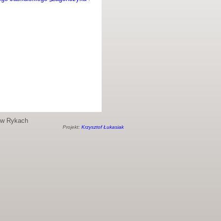
o w Rykach
Projekt:
Krzysztof Łukasiak