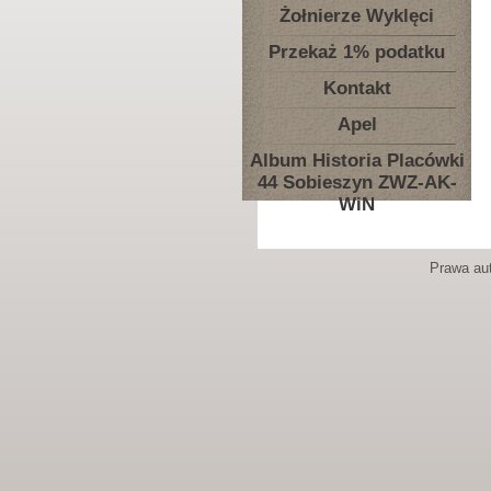
Żołnierze Wyklęci
Przekaż 1% podatku
Kontakt
Apel
Album Historia Placówki
44 Sobieszyn ZWZ-AK-
WiN
Prawa aut