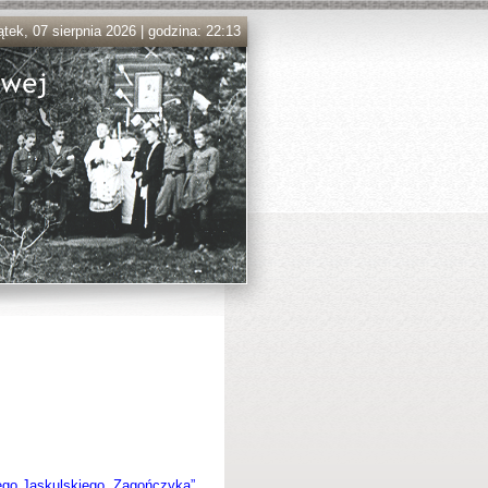
ątek, 07 sierpnia 2026 | godzina: 22:13
ego Jaskulskiego „Zagończyka”
.