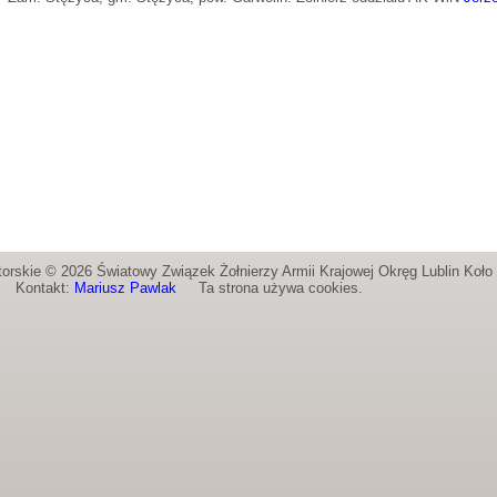
orskie © 2026 Światowy Związek Żołnierzy Armii Krajowej Okręg Lublin Koł
Kontakt:
Mariusz Pawlak
Ta strona używa cookies.