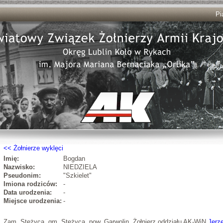
Pi
Żołnierze wyklęci
Imię:
Bogdan
Nazwisko:
NIEDZIELA
Pseudonim:
"Szkielet"
Imiona rodziców:
-
Data urodzenia:
-
Miejsce urodzenia:
-
Zam. Stężyca, gm. Stężyca, pow. Garwolin. Żołnierz oddziału AK-WiN
Jerz