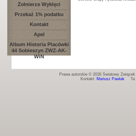
Żołnierze Wyklęci
Przekaż 1% podatku
Kontakt
Apel
Album Historia Placówki
44 Sobieszyn ZWZ-AK-
WiN
Prawa autorskie © 2026 Światowy Związek Ż
Kontakt:
Mariusz Pawlak
Ta st