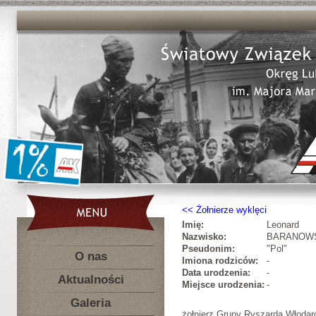
Żołnierze wyklęci
Imię:
Leonard
Nazwisko:
BARANOW
Pseudonim:
"Pol"
O nas
Imiona rodziców:
-
Data urodzenia:
-
Aktualności
Miejsce urodzenia:
-
Galeria
żołnierz Grupy Ryszarda Włodar