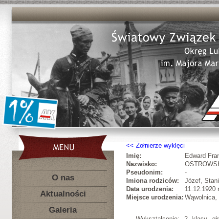
Żołnierze wyklęci
Imię:
Edward Fra
Nazwisko:
OSTROWS
Pseudonim:
-
O nas
Imiona rodziców:
Józef, Stan
Data urodzenia:
11.12.1920 r
Aktualności
Miejsce urodzenia:
Wąwolnica,
Galeria
Wykształcenie: 2 klasy g