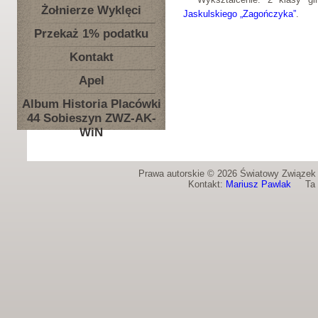
Żołnierze Wyklęci
Jaskulskiego „Zagończyka”
.
Przekaż 1% podatku
Kontakt
Apel
Album Historia Placówki
44 Sobieszyn ZWZ-AK-
WiN
Prawa autorskie © 2026 Światowy Związek Ż
Kontakt:
Mariusz Pawlak
Ta st