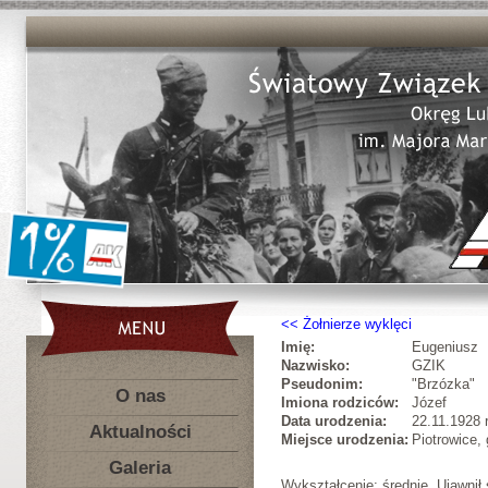
Żołnierze wyklęci
Imię:
Eugeniusz
Nazwisko:
GZIK
Pseudonim:
"Brzózka"
O nas
Imiona rodziców:
Józef
Data urodzenia:
22.11.1928 r
Aktualności
Miejsce urodzenia:
Piotrowice,
Galeria
Wykształcenie: średnie. Ujawni