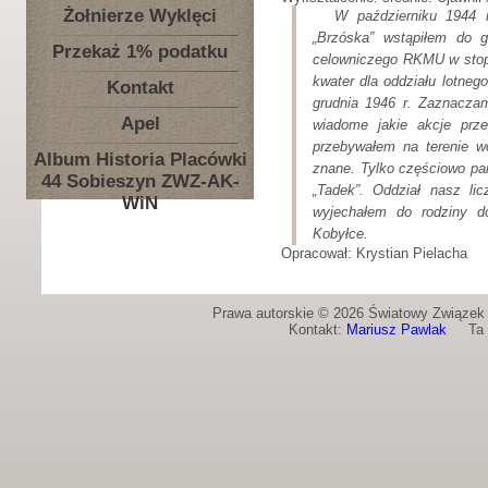
Żołnierze Wyklęci
W październiku 1944 r
„Brzóska” wstąpiłem do g
Przekaż 1% podatku
celowniczego RKMU w stopn
kwater dla oddziału lotne
Kontakt
grudnia 1946 r. Zaznaczam
Apel
wiadome jakie akcje prz
przebywałem na terenie wo
Album Historia Placówki
znane. Tylko częściowo pam
44 Sobieszyn ZWZ-AK-
„Tadek”. Oddział nasz lic
WiN
wyjechałem do rodziny d
Kobyłce.
Opracował: Krystian Pielacha
Prawa autorskie © 2026 Światowy Związek Ż
Kontakt:
Mariusz Pawlak
Ta st