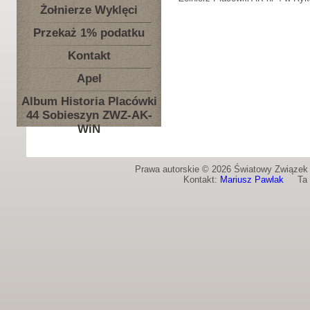
Żołnierze Wyklęci
Przekaż 1% podatku
Kontakt
Apel
Album Historia Placówki
44 Sobieszyn ZWZ-AK-
WiN
Prawa autorskie © 2026 Światowy Związek Ż
Kontakt:
Mariusz Pawlak
Ta st