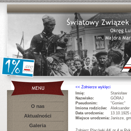
Żołnierze wyklęci
Imię:
Stanisław
Nazwisko:
GÓRAJ
Pseudonim:
"Goniec"
O nas
Imiona rodziców:
Aleksander
Data urodzenia:
13.10.1925 r
Aktualności
Miejsce urodzenia:
Janisze, gm
Galeria
Żołnierz Placówki AK nr 4 w Ryk