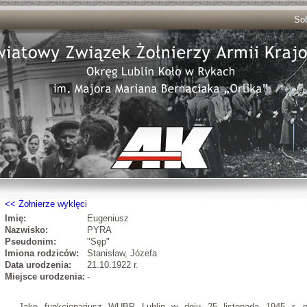
Sob
Żołnierze wyklęci
Imię:
Eugeniusz
Nazwisko:
PYRA
Pseudonim:
"Sęp"
Imiona rodziców:
Stanisław, Józefa
Data urodzenia:
21.10.1922 r.
Miejsce urodzenia:
-
Jako funkcjonariusz WUBP Lublin w dniu 25 listopada 1945 r. 