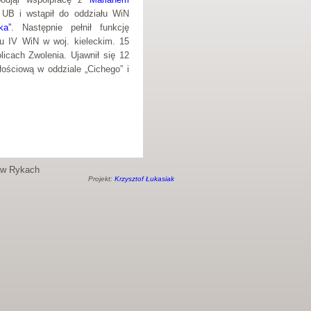
 UB i wstąpił do oddziału WiN
ka”
. Następnie pełnił funkcję
 IV WiN w woj. kieleckim. 15
licach Zwolenia. Ujawnił się 12
ościową w oddziale „Cichego” i
o w Rykach
Projekt:
Krzysztof Łukasiak