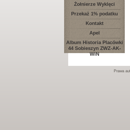
Żołnierze Wyklęci
Przekaż 1% podatku
Kontakt
Apel
Album Historia Placówki
44 Sobieszyn ZWZ-AK-
WiN
Prawa aut