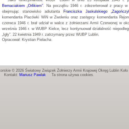
Bernaciakiem „Orlikiem”
. Na początku 1946 r. zdezerterował z pracy w
obejmując stanowisko adiutanta
Franciszka Jaskulskiego „Zagończy
komendanta Placówki WiN w Zwoleniu oraz zastępcy komendanta Rejonu
czerwca 1946 r. brał udział w walce z żołnierzami Armii Czerwonej w oko
września 1946 r. w WUBP Kielce, lecz kontynuował działalność niepodległ
„Igły”. 22 kwietnia 1949 r. zatrzymany przez WUBP Lublin.
Opracował: Krystian Pielacha
orskie © 2026 Światowy Związek Żołnierzy Armii Krajowej Okręg Lublin Koł
Kontakt:
Mariusz Pawlak
Ta strona używa cookies.