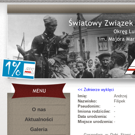
Żołnierze wyklęci
Imię:
Andrzej
Nazwisko:
Filipek
Pseudonim:
-
O nas
Imiona rodziców:
-
Data urodzenia:
-
Aktualności
Miejsce urodzenia:
-
Galeria
Gospodarz w Dąbi Starej,