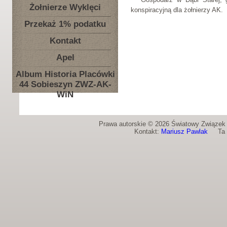
Żołnierze Wyklęci
konspiracyjną dla żołnierzy AK.
Przekaż 1% podatku
Kontakt
Apel
Album Historia Placówki
44 Sobieszyn ZWZ-AK-
WiN
Prawa autorskie © 2026 Światowy Związek Ż
Kontakt:
Mariusz Pawlak
Ta st