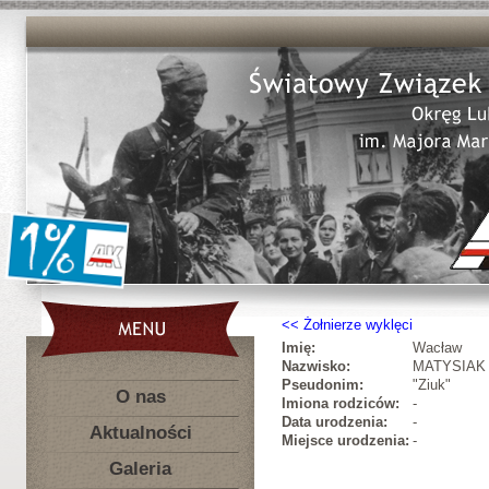
Żołnierze wyklęci
Imię:
Wacław
Nazwisko:
MATYSIAK
Pseudonim:
"Ziuk"
O nas
Imiona rodziców:
-
Data urodzenia:
-
Aktualności
Miejsce urodzenia:
-
Galeria