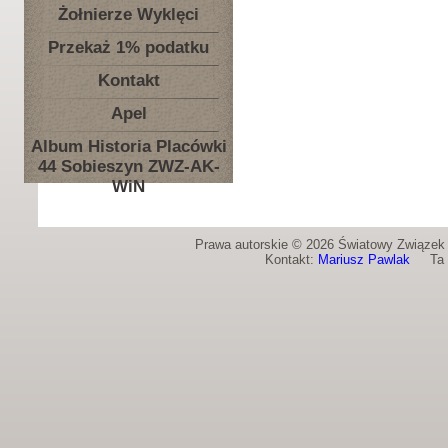
Żołnierze Wyklęci
Przekaż 1% podatku
Kontakt
Apel
Album Historia Placówki
44 Sobieszyn ZWZ-AK-
WiN
Prawa autorskie © 2026 Światowy Związek Ż
Kontakt:
Mariusz Pawlak
Ta st