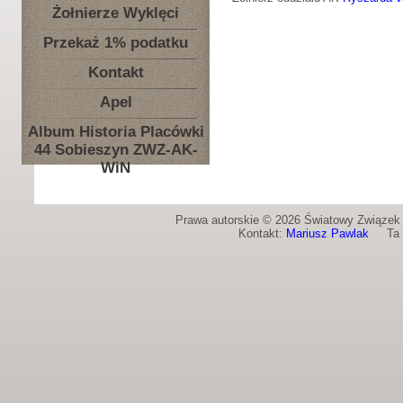
Żołnierze Wyklęci
Przekaż 1% podatku
Kontakt
Apel
Album Historia Placówki
44 Sobieszyn ZWZ-AK-
WiN
Prawa autorskie © 2026 Światowy Związek Ż
Kontakt:
Mariusz Pawlak
Ta st