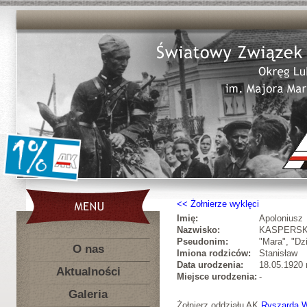
Żołnierze wyklęci
Imię:
Apoloniusz
Nazwisko:
KASPERSK
Pseudonim:
"Mara", "Dz
O nas
Imiona rodziców:
Stanisław
Data urodzenia:
18.05.1920 r
Aktualności
Miejsce urodzenia:
-
Galeria
Żołnierz oddziału AK
Ryszarda W