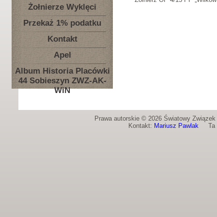
Żołnierze Wyklęci
Przekaż 1% podatku
Kontakt
Apel
Album Historia Placówki
44 Sobieszyn ZWZ-AK-
WiN
Prawa autorskie © 2026 Światowy Związek Ż
Kontakt:
Mariusz Pawlak
Ta st