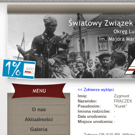
Żołnierze wyklęci
Imię:
Zygmunt
Nazwisko:
FRĄCZEK
Pseudonim:
"Kurek"
O nas
Imiona rodziców:
-
Data urodzenia:
-
Aktualności
Miejsce urodzenia:
-
Galeria
Żołnierz OP 4/15 PP „Wilkó