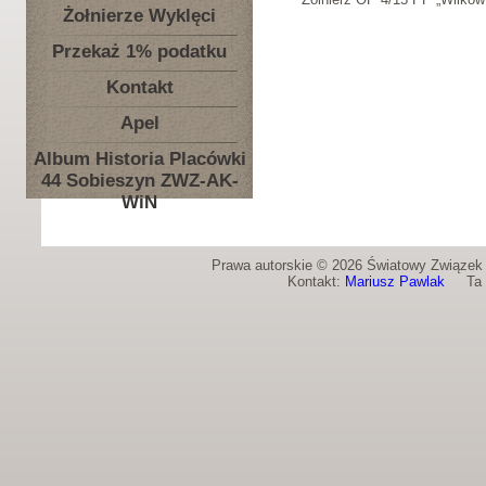
Żołnierze Wyklęci
Przekaż 1% podatku
Kontakt
Apel
Album Historia Placówki
44 Sobieszyn ZWZ-AK-
WiN
Prawa autorskie © 2026 Światowy Związek Ż
Kontakt:
Mariusz Pawlak
Ta st