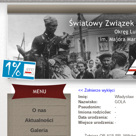
Żołnierze wyklęci
Imię:
Władysław
Nazwisko:
GOLA
Pseudonim:
-
O nas
Imiona rodziców:
-
Data urodzenia:
-
Aktualności
Miejsce urodzenia:
-
Galeria
Żołnierz OP 4/15 PP „Wilkó