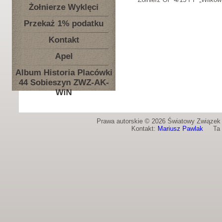
Żołnierze Wyklęci
Przekaż 1% podatku
Kontakt
Apel
Album Historia Placówki
44 Sobieszyn ZWZ-AK-
WiN
Prawa autorskie © 2026 Światowy Związek Ż
Kontakt:
Mariusz Pawlak
Ta st