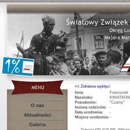
Żołnierze wyklęci
Imię:
Franciszek
Nazwisko:
KWIATKOW
Pseudonim:
"Czarny"
O nas
Imiona rodziców:
-
Data urodzenia:
-
Aktualności
Miejsce urodzenia:
-
Galeria
Żołnierz OP 4/15 PP „Wilkó