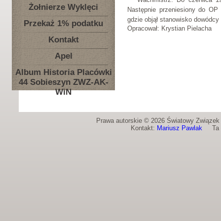
Żołnierze Wyklęci
Następnie przeniesiony do O
gdzie objął stanowisko dowódcy
Przekaż 1% podatku
Opracował: Krystian Pielacha
Kontakt
Apel
Album Historia Placówki
44 Sobieszyn ZWZ-AK-
WiN
Prawa autorskie © 2026 Światowy Związek Ż
Kontakt:
Mariusz Pawlak
Ta st