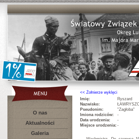
Żołnierze wyklęci
Imię:
Ryszard
Nazwisko:
ŁAWRYSZ
Pseudonim:
"Zagłoba"
O nas
Imiona rodziców:
-
Data urodzenia:
-
Aktualności
Miejsce urodzenia:
-
Galeria
Wachmistrz. Do czerwca 19