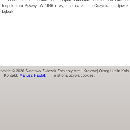
Inspektoratu Puławy. W 1946 r. wyjechał na Ziemie Odzyskane. Ujawni
Lębork.
orskie © 2026 Światowy Związek Żołnierzy Armii Krajowej Okręg Lublin Koł
Kontakt:
Mariusz Pawlak
Ta strona używa cookies.