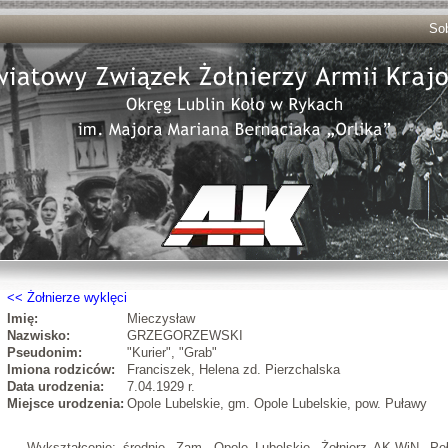
Sob
Żołnierze wyklęci
Imię:
Mieczysław
Nazwisko:
GRZEGORZEWSKI
Pseudonim:
"Kurier", "Grab"
Imiona rodziców:
Franciszek, Helena zd. Pierzchalska
Data urodzenia:
7.04.1929 r.
Miejsce urodzenia:
Opole Lubelskie, gm. Opole Lubelskie, pow. Puławy
Wykształcenie: średnie. Zam. Opole Lubelskie. Żołnierz AK-WiN. Pełn