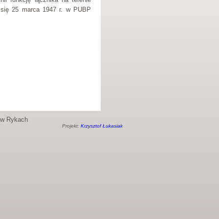
ł się 25 marca 1947 r. w PUBP
o w Rykach
Projekt:
Krzysztof Łukasiak