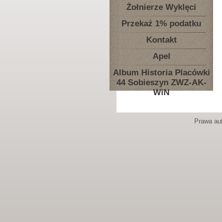
Żołnierze Wyklęci
Przekaż 1% podatku
Kontakt
Apel
Album Historia Placówki
44 Sobieszyn ZWZ-AK-
WiN
Prawa aut