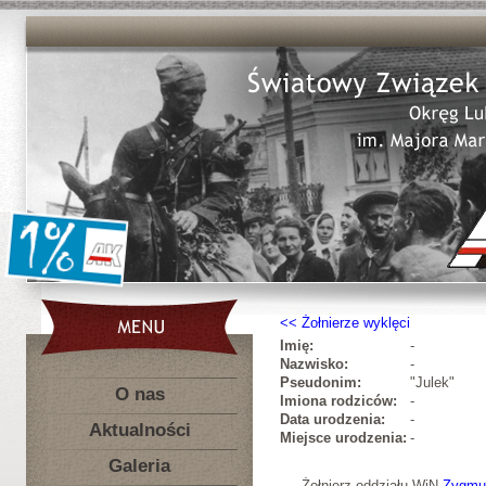
Żołnierze wyklęci
Imię:
-
Nazwisko:
-
Pseudonim:
"Julek"
O nas
Imiona rodziców:
-
Data urodzenia:
-
Aktualności
Miejsce urodzenia:
-
Galeria
Żołnierz oddziału WiN
Zygmun