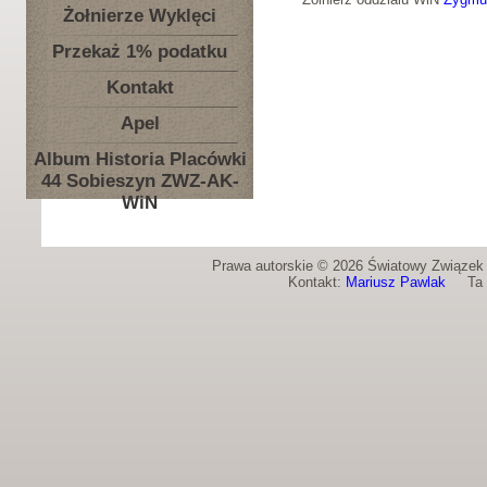
Żołnierze Wyklęci
Przekaż 1% podatku
Kontakt
Apel
Album Historia Placówki
44 Sobieszyn ZWZ-AK-
WiN
Prawa autorskie © 2026 Światowy Związek Ż
Kontakt:
Mariusz Pawlak
Ta st