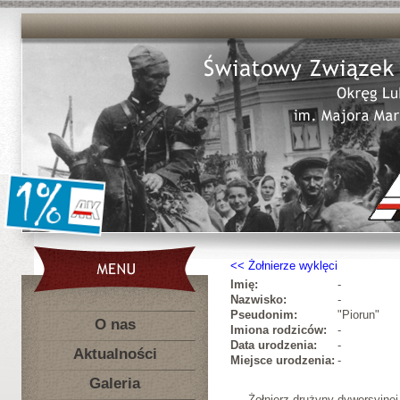
Żołnierze wyklęci
Imię:
-
Nazwisko:
-
Pseudonim:
"Piorun"
O nas
Imiona rodziców:
-
Data urodzenia:
-
Aktualności
Miejsce urodzenia:
-
Galeria
Żołnierz drużyny dywersyjnej