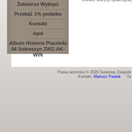
Żołnierze Wyklęci
Przekaż 1% podatku
Kontakt
Apel
Album Historia Placówki
44 Sobieszyn ZWZ-AK-
WiN
Prawa autorskie © 2026 Światowy Związek Ż
Kontakt:
Mariusz Pawlak
Ta st