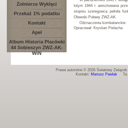
Żołnierze Wyklęci
lutym 1944 r. aresztowana prz
stopniu szeregowca pełniła fun
Przekaż 1% podatku
Obwodu Puławy ZWZ-AK.
Kontakt
Odznaczenia kombatanckie: K
Opracował: Krystian Pielacha
Apel
Album Historia Placówki
44 Sobieszyn ZWZ-AK-
WiN
Prawa autorskie © 2026 Światowy Związek Ż
Kontakt:
Mariusz Pawlak
Ta st