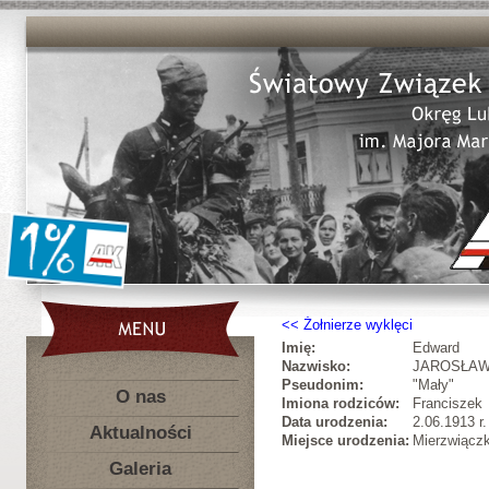
Żołnierze wyklęci
Imię:
Edward
Nazwisko:
JAROSŁAW
Pseudonim:
"Mały"
O nas
Imiona rodziców:
Franciszek
Data urodzenia:
2.06.1913 r.
Aktualności
Miejsce urodzenia:
Mierzwiączk
Galeria