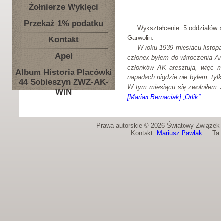
Żołnierze Wyklęci
Przekaż 1% podatku
Wykształcenie: 5 oddziałów s
Garwolin.
Kontakt
W roku 1939 miesiącu listopa
Apel
członek byłem do wkroczenia Arm
członków AK aresztują, więc mn
Album Historia Placówki
napadach nigdzie nie byłem, tyl
44 Sobieszyn ZWZ-AK-
W tym miesiącu się zwolniłem z
WiN
[Marian Bernaciak] „Orlik”
.
Prawa autorskie © 2026 Światowy Związek Ż
Kontakt:
Mariusz Pawlak
Ta st