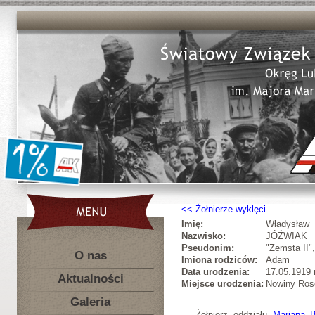
Żołnierze wyklęci
Imię:
Władysław
Nazwisko:
JÓŹWIAK
Pseudonim:
"Zemsta II"
O nas
Imiona rodziców:
Adam
Data urodzenia:
17.05.1919 r
Aktualności
Miejsce urodzenia:
Nowiny Roso
Galeria
Żołnierz oddziału
Mariana B