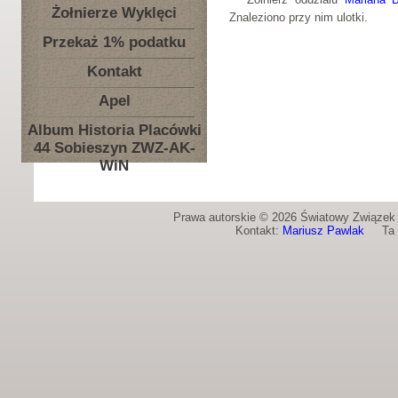
Żołnierze Wyklęci
Znaleziono przy nim ulotki.
Przekaż 1% podatku
Kontakt
Apel
Album Historia Placówki
44 Sobieszyn ZWZ-AK-
WiN
Prawa autorskie © 2026 Światowy Związek Ż
Kontakt:
Mariusz Pawlak
Ta st