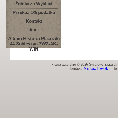
Żołnierze Wyklęci
Przekaż 1% podatku
Kontakt
Apel
Album Historia Placówki
44 Sobieszyn ZWZ-AK-
WiN
Prawa autorskie © 2026 Światowy Związek Ż
Kontakt:
Mariusz Pawlak
Ta st