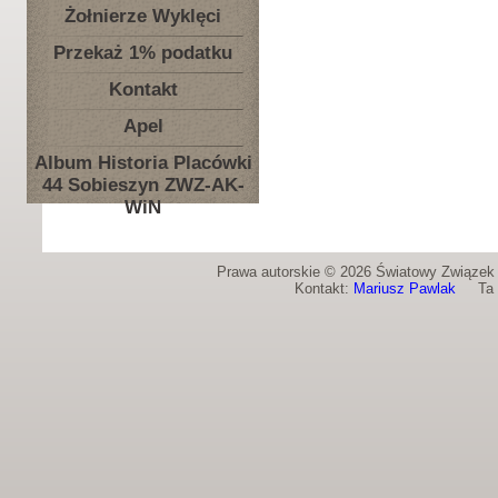
Żołnierze Wyklęci
Przekaż 1% podatku
Kontakt
Apel
Album Historia Placówki
44 Sobieszyn ZWZ-AK-
WiN
Prawa autorskie © 2026 Światowy Związek Ż
Kontakt:
Mariusz Pawlak
Ta st