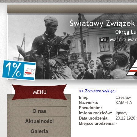
Żołnierze wyklęci
Imię:
Czesław
Nazwisko:
KAMELA
Pseudonim:
-
O nas
Imiona rodziców:
Ignacy
Data urodzenia:
20.12.1920 r
Aktualności
Miejsce urodzenia:
-
Galeria