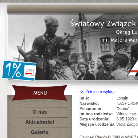
Żołnierze wyklęci
Imię:
Longin
Nazwisko:
KASPERSK
Pseudonim:
"Skiba"
O nas
Imiona rodziców:
Władysław, 
Data urodzenia:
6.05.1923 r.
Aktualności
Miejsce urodzenia:
Wola Zadybs
Galeria
Członek Placówki WiN w Woli Za