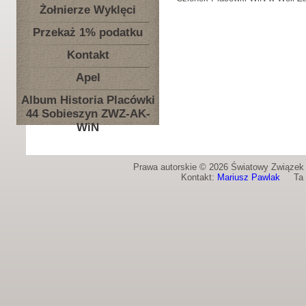
Żołnierze Wyklęci
Przekaż 1% podatku
Kontakt
Apel
Album Historia Placówki
44 Sobieszyn ZWZ-AK-
WiN
Prawa autorskie © 2026 Światowy Związek Ż
Kontakt:
Mariusz Pawlak
Ta st