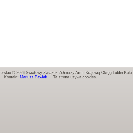
orskie © 2026 Światowy Związek Żołnierzy Armii Krajowej Okręg Lublin Koł
Kontakt:
Mariusz Pawlak
Ta strona używa cookies.