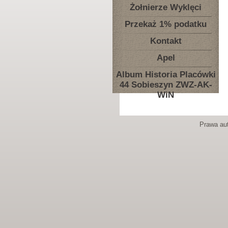
Żołnierze Wyklęci
Przekaż 1% podatku
Kontakt
Apel
Album Historia Placówki
44 Sobieszyn ZWZ-AK-
WiN
Prawa aut