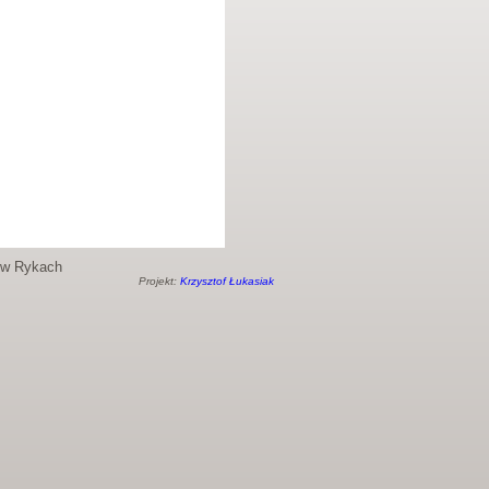
o w Rykach
Projekt:
Krzysztof Łukasiak