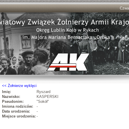
Czwar
Żołnierze wyklęci
Imię:
Ryszard
Nazwisko:
KASPERSKI
Pseudonim:
"Sokół"
Imiona rodziców:
-
Data urodzenia:
-
Miejsce urodzenia:
-