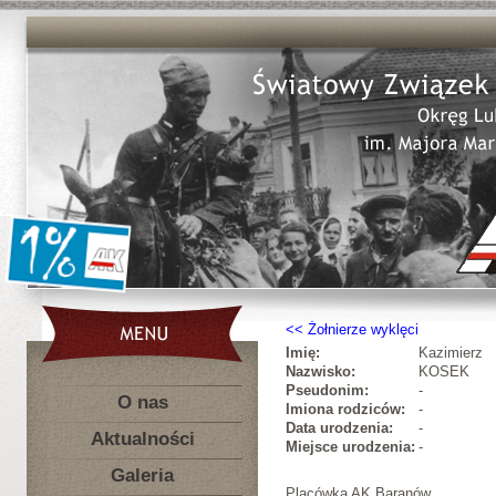
Żołnierze wyklęci
Imię:
Kazimierz
Nazwisko:
KOSEK
Pseudonim:
-
O nas
Imiona rodziców:
-
Data urodzenia:
-
Aktualności
Miejsce urodzenia:
-
Galeria
Placówka AK Baranów