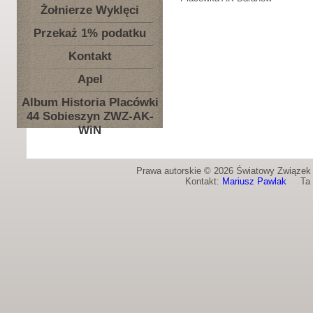
Żołnierze Wyklęci
Przekaż 1% podatku
Kontakt
Apel
Album Historia Placówki
44 Sobieszyn ZWZ-AK-
WiN
Prawa autorskie © 2026 Światowy Związek Ż
Kontakt:
Mariusz Pawlak
Ta st