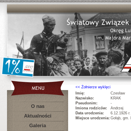
Żołnierze wyklęci
Imię:
Czesław
Nazwisko:
KRAK
Pseudonim:
-
O nas
Imiona rodziców:
Andrzej
Data urodzenia:
6.12.1926 r.
Aktualności
Miejsce urodzenia:
Gołąb, gm. 
Galeria