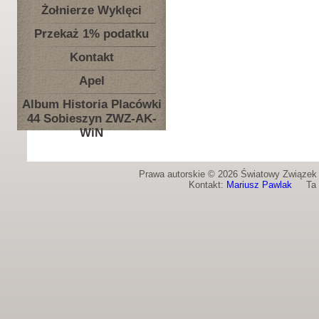
Żołnierze Wyklęci
Przekaż 1% podatku
Kontakt
Apel
Album Historia Placówki
44 Sobieszyn ZWZ-AK-
WiN
Prawa autorskie © 2026 Światowy Związek Ż
Kontakt:
Mariusz Pawlak
Ta st