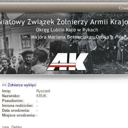
Czwar
Żołnierze wyklęci
Imię:
Ryszard
Nazwisko:
KRUK
Pseudonim:
-
Imiona rodziców:
-
Data urodzenia:
-
Miejsce urodzenia:
-
zam. Dęblin