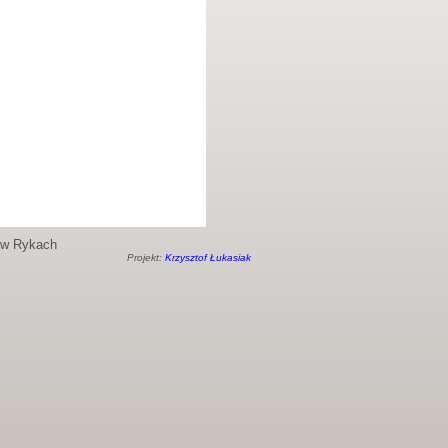
o w Rykach
Projekt:
Krzysztof Łukasiak