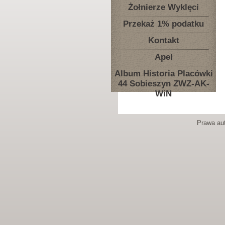
Żołnierze Wyklęci
Przekaż 1% podatku
Kontakt
Apel
Album Historia Placówki
44 Sobieszyn ZWZ-AK-
WiN
Prawa aut