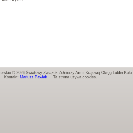
orskie © 2026 Światowy Związek Żołnierzy Armii Krajowej Okręg Lublin Koł
Kontakt:
Mariusz Pawlak
Ta strona używa cookies.