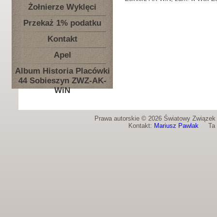
Żołnierze Wyklęci
Przekaż 1% podatku
Kontakt
Apel
Album Historia Placówki
44 Sobieszyn ZWZ-AK-
WiN
Prawa autorskie © 2026 Światowy Związek Ż
Kontakt:
Mariusz Pawlak
Ta st