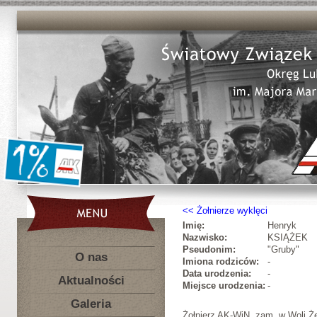
Żołnierze wyklęci
Imię:
Henryk
Nazwisko:
KSIĄŻEK
Pseudonim:
"Gruby"
O nas
Imiona rodziców:
-
Data urodzenia:
-
Aktualności
Miejsce urodzenia:
-
Galeria
Żołnierz AK-WiN, zam. w Woli Że