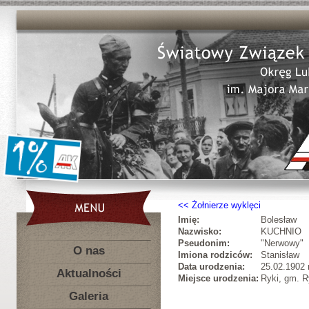
Żołnierze wyklęci
Imię:
Bolesław
Nazwisko:
KUCHNIO
Pseudonim:
"Nerwowy"
O nas
Imiona rodziców:
Stanisław
Data urodzenia:
25.02.1902 r
Aktualności
Miejsce urodzenia:
Ryki, gm. R
Galeria