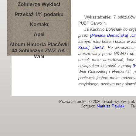
Żołnierze Wyklęci
Przekaż 1% podatku
Wykształcenie: 7 oddziałów
PUBP Garwolin.
Kontakt
Ja Kuchnio Bolesław do orga
Apel
przez
[Mariana Bernaciaka] „Orl
samym roku brałem udział w zab
Album Historia Placówki
Kęski] „Świta”
. Po wkroczeniu
44 Sobieszyn ZWZ-AK-
aresztowany przez NKWD i po dz
WiN
chcieli mnie aresztować, lec
nawiązałem łączność z grupą
[
Woli Gułowskiej i Hordzieżki,
ponieważ jestem moim rodzonym
rosyjskiego, ażebym przy ujawni
Prawa autorskie © 2026 Światowy Związek Ż
Kontakt:
Mariusz Pawlak
Ta st