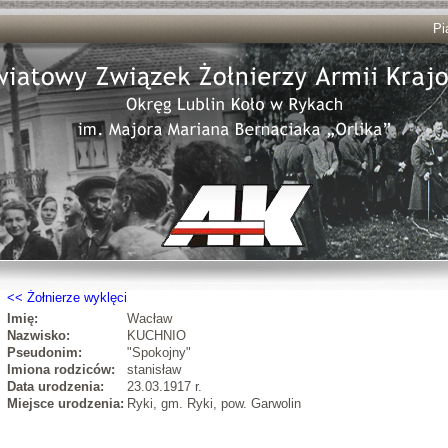
Pi
Żołnierze wyklęci
Imię:
Wacław
Nazwisko:
KUCHNIO
Pseudonim:
"Spokojny"
Imiona rodziców:
stanisław
Data urodzenia:
23.03.1917 r.
Miejsce urodzenia:
Ryki, gm. Ryki, pow. Garwolin