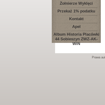
Żołnierze Wyklęci
Przekaż 1% podatku
Kontakt
Apel
Album Historia Placówki
44 Sobieszyn ZWZ-AK-
WiN
Prawa aut