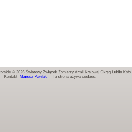
orskie © 2026 Światowy Związek Żołnierzy Armii Krajowej Okręg Lublin Koł
Kontakt:
Mariusz Pawlak
Ta strona używa cookies.