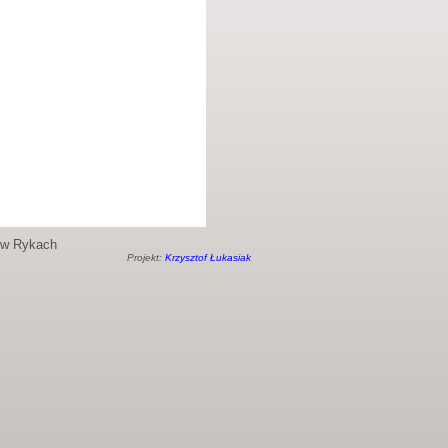
o w Rykach
Projekt:
Krzysztof Łukasiak