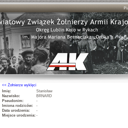
Pi
Żołnierze wyklęci
Imię:
Stanisław
Nazwisko:
BRNARD
Pseudonim:
-
Imiona rodziców:
-
Data urodzenia:
-
Miejsce urodzenia:
-