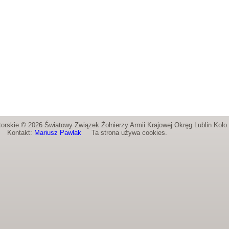
orskie © 2026 Światowy Związek Żołnierzy Armii Krajowej Okręg Lublin Koł
Kontakt:
Mariusz Pawlak
Ta strona używa cookies.