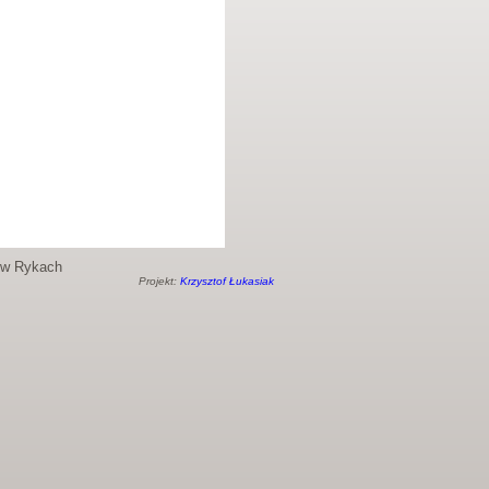
o w Rykach
Projekt:
Krzysztof Łukasiak