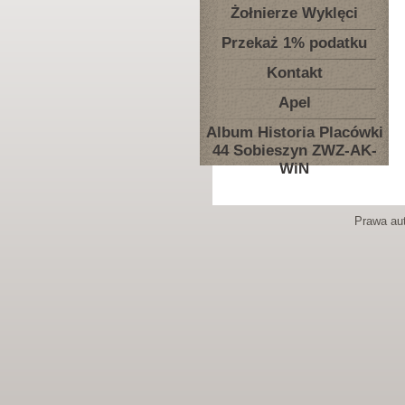
Żołnierze Wyklęci
Przekaż 1% podatku
Kontakt
Apel
Album Historia Placówki
44 Sobieszyn ZWZ-AK-
WiN
Prawa aut