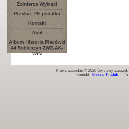
Żołnierze Wyklęci
Przekaż 1% podatku
Kontakt
Apel
Album Historia Placówki
44 Sobieszyn ZWZ-AK-
WiN
Prawa autorskie © 2026 Światowy Związek Ż
Kontakt:
Mariusz Pawlak
Ta st