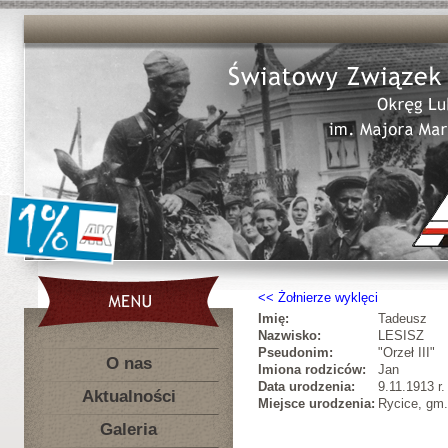
Żołnierze wyklęci
Imię:
Tadeusz
Nazwisko:
LESISZ
Pseudonim:
"Orzeł III"
O nas
Imiona rodziców:
Jan
Data urodzenia:
9.11.1913 r.
Aktualności
Miejsce urodzenia:
Rycice, gm.
Galeria